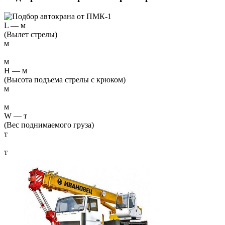
L
—
м
(Вылет стрелы)
м
м
H
—
м
(Высота подъема стрелы с крюком)
м
м
W
—
т
(Вес поднимаемого груза)
т
т