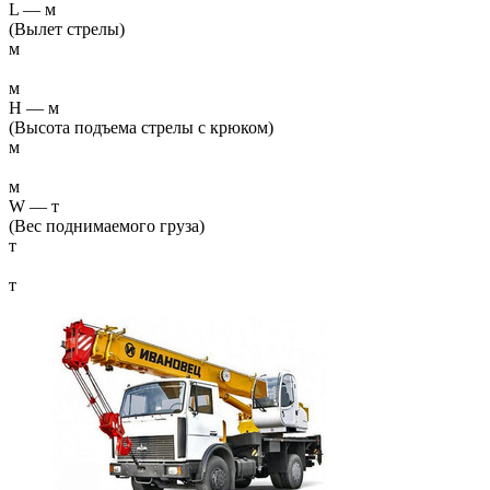
L
—
м
(Вылет стрелы)
м
м
H
—
м
(Высота подъема стрелы с крюком)
м
м
W
—
т
(Вес поднимаемого груза)
т
т