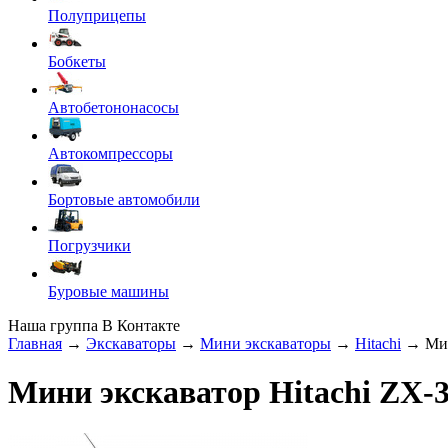
Полуприцепы
Бобкеты
Автобетононасосы
Автокомпрессоры
Бортовые автомобили
Погрузчики
Буровые машины
Наша группа В Контакте
Главная
→
Экскаваторы
→
Мини экскаваторы
→
Hitachi
→ Мини
Мини экскаватор Hitachi ZX-