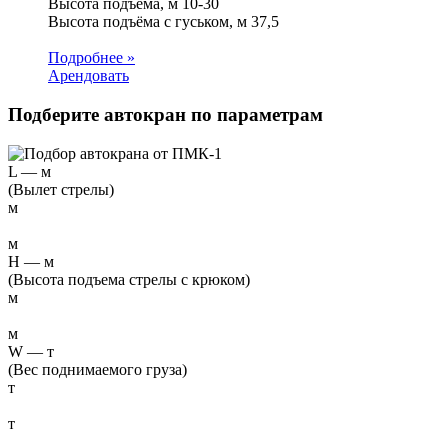
Высота подъёма, м
10-30
Высота подъёма с гуськом, м
37,5
Подробнее »
Арендовать
Подберите автокран по параметрам
L
—
м
(Вылет стрелы)
м
м
H
—
м
(Высота подъема стрелы с крюком)
м
м
W
—
т
(Вес поднимаемого груза)
т
т