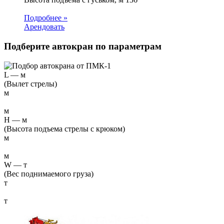
Подробнее »
Арендовать
Подберите автокран по параметрам
L
—
м
(Вылет стрелы)
м
м
H
—
м
(Высота подъема стрелы с крюком)
м
м
W
—
т
(Вес поднимаемого груза)
т
т