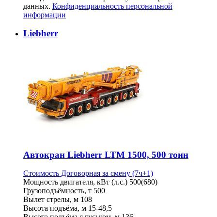
данных.
Конфиденциальность персональной
информации
Liebherr
Автокран Liebherr LTM 1500, 500 тонн
Стоимость
Договорная
за смену (7ч+1)
Мощность двигателя, кВт (л.с.)
500(680)
Грузоподъёмность, т
500
Вылет стрелы, м
108
Высота подъёма, м
15-48,5
Высота подъёма с гуськом, м
136