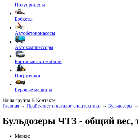
Полуприцепы
Бобкеты
Автобетононасосы
Автокомпрессоры
Бортовые автомобили
Погрузчики
Буровые машины
Наша группа В Контакте
Главная
→
Прайс-лист и каталог спецтехники
→
Бульдозеры
Бульдозеры ЧТЗ
- общий вес, т
Марки: