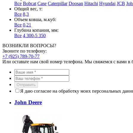
Все
Bobcat
Case
Caterpillar
Doosan
Hitachi
Hyundai
JCB
Joh
Общий вес, т:
Все
8,3
Объем ковша, м.куб:
Все
0,21
Глубина копания, мм:
Все
4 300-5 350
ВОЗНИКЛИ ВОПРОСЫ?
Звоните по телефону:
+7 (925) 789-70-77
Или оставьте нам свой номер телефона. Мы свяжемся с вами в
Отправить
Я даю согласие на обработку моих персональных дан
John Deere