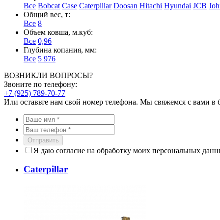
Все
Bobcat
Case
Caterpillar
Doosan
Hitachi
Hyundai
JCB
Joh
Общий вес, т:
Все
8
Объем ковша, м.куб:
Все
0,96
Глубина копания, мм:
Все
5 976
ВОЗНИКЛИ ВОПРОСЫ?
Звоните по телефону:
+7 (925) 789-70-77
Или оставьте нам свой номер телефона. Мы свяжемся с вами в
Отправить
Я даю согласие на обработку моих персональных дан
Caterpillar