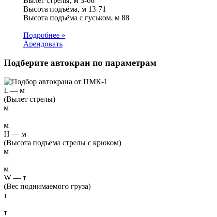
Вылет стрелы, м
3-66
Высота подъёма, м
13-71
Высота подъёма с гуськом, м
88
Подробнее »
Арендовать
Подберите автокран по параметрам
L
—
м
(Вылет стрелы)
м
м
H
—
м
(Высота подъема стрелы с крюком)
м
м
W
—
т
(Вес поднимаемого груза)
т
т