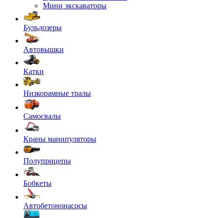
Мини экскаваторы
Бульдозеры
Автовышки
Катки
Низкорамные тралы
Самосвалы
Краны манипуляторы
Полуприцепы
Бобкеты
Автобетононасосы